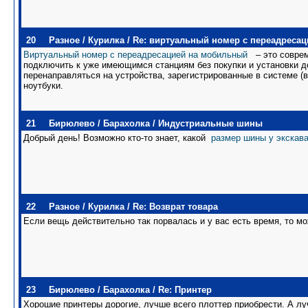
20
Разное
/
Курилка
/
Re: виртуальный номер с переадреса
Виртуальный номер с переадресацией на мобильный
– это соврем
подключить к уже имеющимся станциям без покупки и установки до
перенаправляться на устройства, зарегистрированные в системе 
ноутбуки.
21
Бирюлево
/
Барахолка
/
Индустриальные шины
Добрый день! Возможно кто-то знает, какой
размер шины у экскава
22
Разное
/
Курилка
/
Re: Возврат товара
Если вещь действительно так порвалась и у вас есть время, то м
23
Бирюлево
/
Барахолка
/
Re: Принтер
Хорошие принтеры дорогие, лучше всего плоттер приобрести. А 