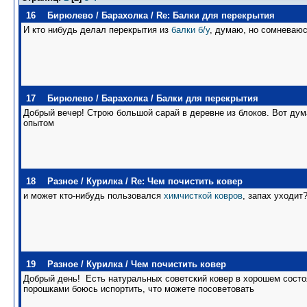
16
Бирюлево
/
Барахолка
/
Re: Балки для перекрытия
И кто нибудь делал перекрытия из
балки б/у
, думаю, но сомневаюс
17
Бирюлево
/
Барахолка
/
Балки для перекрытия
Добрый вечер! Строю большой сарай в деревне из блоков. Вот ду
опытом
18
Разное
/
Курилка
/
Re: Чем почистить ковер
и может кто-нибудь пользовался
химчисткой ковров
, запах уходит
19
Разное
/
Курилка
/
Чем почистить ковер
Добрый день! Есть натуральных советский ковер в хорошем состо
порошками боюсь испортить, что можете посоветовать