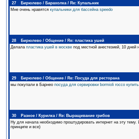
27
Бирюлево
/
Барахолка
/
Re: Купальник
Мне очень нравятся
купальники для бассейна speedo
28
Бирюлево
/
Общение
/
Re: пластика ушей
Делала
пластика ушей в москве
под местной анестезией, 10 дней 
29
Бирюлево
/
Общение
/
Re: Посуда для ресторана
мы покупали в Барнео
посуда для сервировки bormioli rocco купить
30
Разное
/
Курилка
/
Re: Выращивание грибов
Ну для начала необходимо проштудировать интернет на эту тему. 
принципе и все)